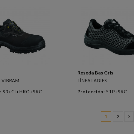
Reseda Bas Gris
L VIBRAM
LÍNEA LADIES
:
S3+CI+HRO+SRC
Protección:
S1P+SRC
1
2