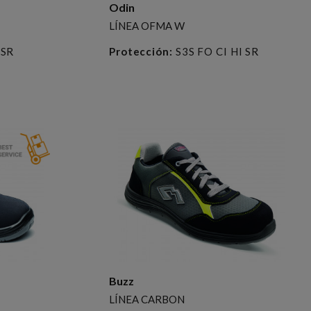
Odin
LÍNEA OFMA W
 SR
Protección:
S3S FO CI HI SR
Buzz
LÍNEA CARBON