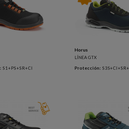
Horus
LÍNEA GTX
:
S1+PS+SR+CI
Protección:
S3S+CI+SR