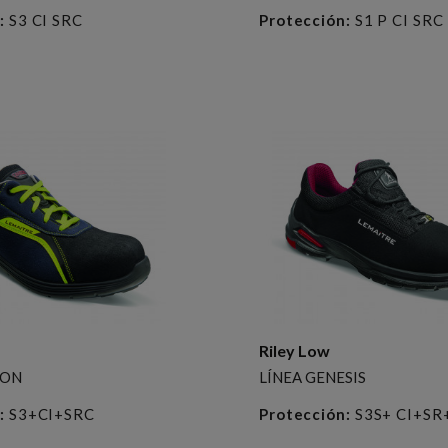
:
S3 CI SRC
Protección:
S1 P CI SRC
Riley Low
BON
LÍNEA GENESIS
:
S3+CI+SRC
Protección:
S3S+ CI+SR