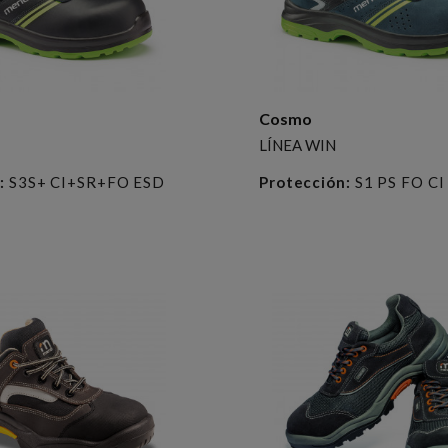
Cosmo
LÍNEA WIN
:
S3S+ CI+SR+FO ESD
Protección:
S1 PS FO CI