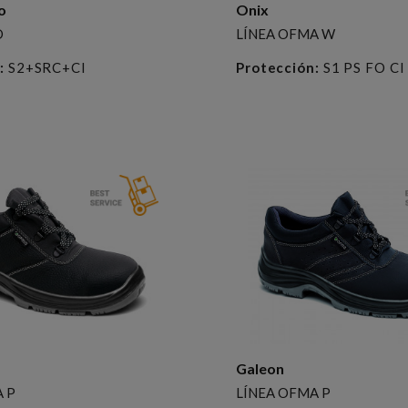
o
Onix
D
LÍNEA OFMA W
:
S2+SRC+CI
Protección:
S1 PS FO CI
Galeon
 P
LÍNEA OFMA P