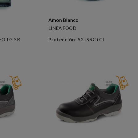
Amon Blanco
LÍNEA FOOD
 FO LG SR
Protección:
S2+SRC+CI