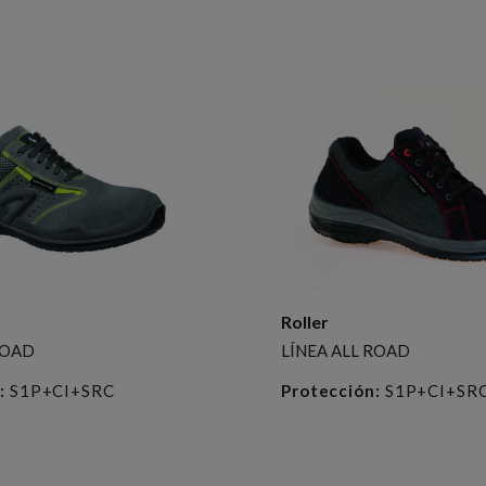
Roller
ROAD
LÍNEA ALL ROAD
:
S1P+CI+SRC
Protección:
S1P+CI+SR