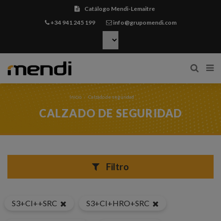
Catálogo Mendi-Lemaitre
+34 941 245 199
info@grupomendi.com
Inicio
Calzado de seguridad
CALZADO DE SEGURIDAD
Filtro
S3+CI++SRC
S3+CI+HRO+SRC