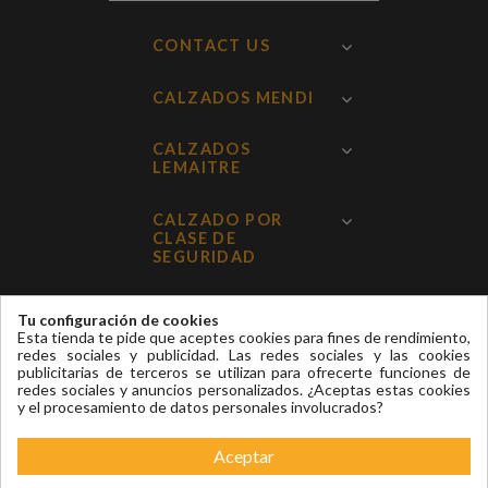
CONTACT US
CALZADOS MENDI
CALZADOS
LEMAITRE
CALZADO POR
CLASE DE
SEGURIDAD
INFORMACIÓN
Tu configuración de cookies
Esta tienda te pide que aceptes cookies para fines de rendimiento,
redes sociales y publicidad. Las redes sociales y las cookies
publicitarias de terceros se utilizan para ofrecerte funciones de
redes sociales y anuncios personalizados. ¿Aceptas estas cookies
Gestionar mis cookies
y el procesamiento de datos personales involucrados?
Grupo Mendi © 2022
Aceptar